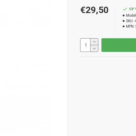
€29,50
OP
Model
SKU:
MPN: