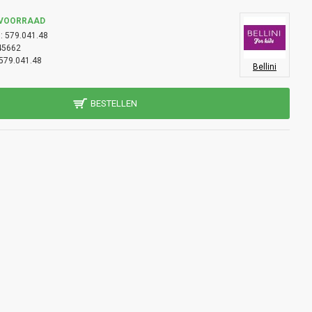
 VOORRAAD
:
579.041.48
45662
579.041.48
Bellini
BESTELLEN