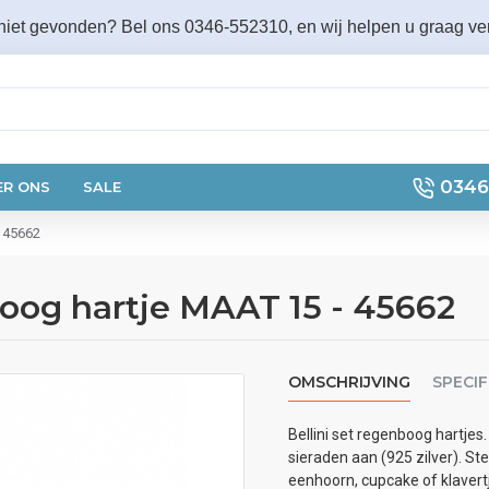
 niet gevonden? Bel ons 0346-552310, en wij helpen u graag ver
0346
ER ONS
SALE
- 45662
nboog hartje MAAT 15 - 45662
OMSCHRIJVING
SPECIF
Bellini set regenboog hartjes.
sieraden aan (925 zilver). Ste
eenhoorn, cupcake of klavertj