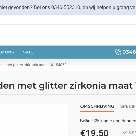
 niet gevonden? Bel ons 0346-552310, en wij helpen u graag ver
0346
ER ONS
SALE
den met glitter zirkonia maat 14 - 54852
den met glitter zirkonia maat
OMSCHRIJVING
SPECIF
Bellini 925 kinder ring Honde
€19,50
OP