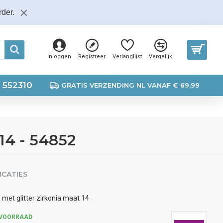
der.
Inloggen
Registreer
Verlanglijst
Vergelijk
 552310
GRATIS VERZENDING NL VANAF € 69,99
 14 - 54852
ICATIES
n met glitter zirkonia maat 14
 VOORRAAD