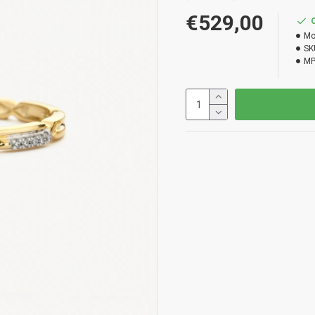
€529,00
Mo
SK
MP