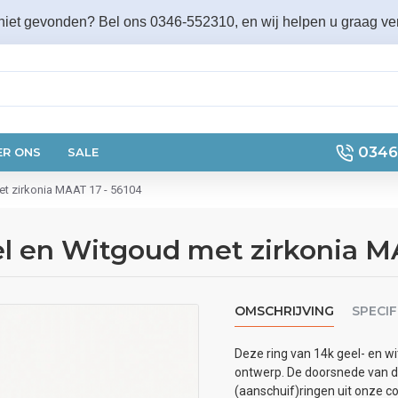
 niet gevonden? Bel ons 0346-552310, en wij helpen u graag ver
0346
ER ONS
SALE
et zirkonia MAAT 17 - 56104
el en Witgoud met zirkonia M
OMSCHRIJVING
SPECIF
Deze ring van 14k geel- en w
ontwerp. De doorsnede van d
(aanschuif)ringen uit onze co