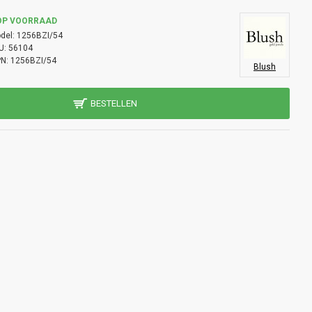
OP VOORRAAD
del:
1256BZI/54
U:
56104
N:
1256BZI/54
Blush
BESTELLEN