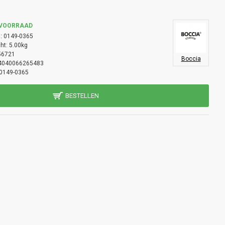
 VOORRAAD
:
0149-0365
ht:
5.00kg
56721
Boccia
4040066265483
0149-0365
BESTELLEN