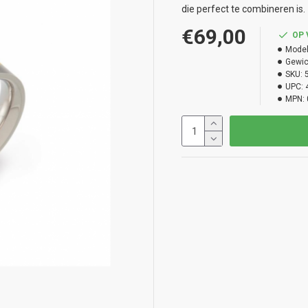
die perfect te combineren is.
€69,00
OP
Model
Gewic
SKU:
UPC:
MPN: