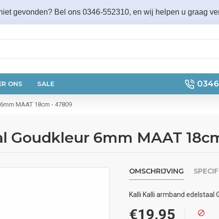
 niet gevonden? Bel ons 0346-552310, en wij helpen u graag ver
0346
ER ONS
SALE
ur 6mm MAAT 18cm - 47809
taal Goudkleur 6mm MAAT 18c
OMSCHRIJVING
SPECIF
Kalli Kalli armband edelsta
€19,95