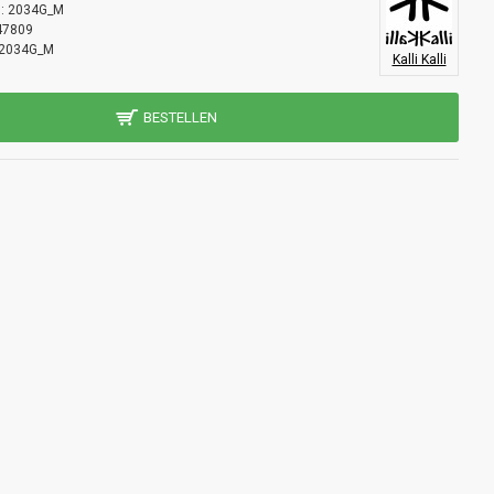
:
2034G_M
47809
2034G_M
Kalli Kalli
BESTELLEN