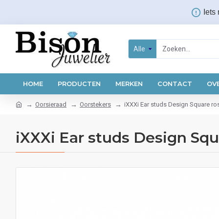
Iets
Alle
HOME
PRODUCTEN
MERKEN
CONTACT
OV
Oorsieraad
Oorstekers
iXXXi Ear studs Design Square ro
iXXXi Ear studs Design Sq