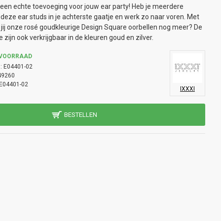
 een echte toevoeging voor jouw ear party! Heb je meerdere
 deze ear studs in je achterste gaatje en werk zo naar voren. Met
jij onze rosé goudkleurige Design Square oorbellen nog meer? De
zijn ook verkrijgbaar in de kleuren goud en zilver.
 VOORRAAD
:
E04401-02
49260
E04401-02
IXXXI
BESTELLEN