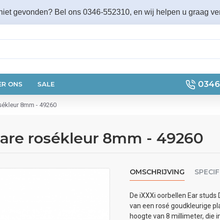
 niet gevonden? Bel ons 0346-552310, en wij helpen u graag ver
0346
ER ONS
SALE
sékleur 8mm - 49260
uare rosékleur 8mm - 49260
OMSCHRIJVING
SPECIF
De iXXXi oorbellen Ear studs 
van een rosé goudkleurige pla
hoogte van 8 millimeter, die i