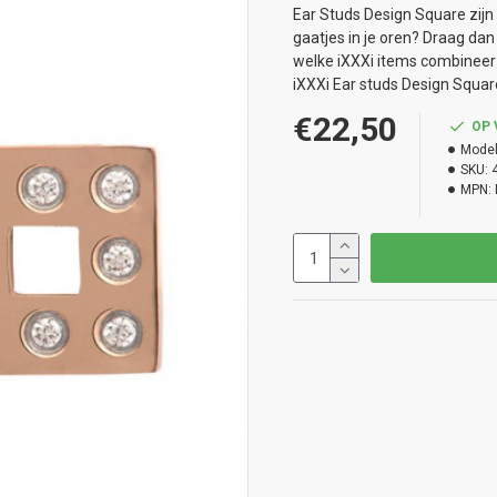
Ear Studs Design Square zijn
gaatjes in je oren? Draag dan
welke iXXXi items combineer 
iXXXi Ear studs Design Square 
€22,50
OP
Model
SKU:
MPN: