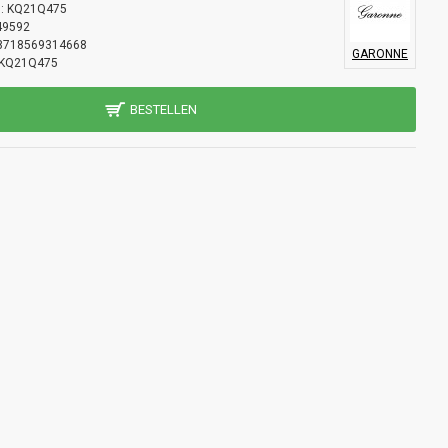
:
KQ21Q475
49592
8718569314668
GARONNE
KQ21Q475
BESTELLEN