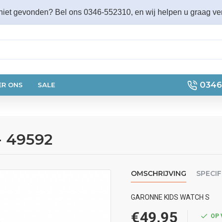
 niet gevonden? Bel ons 0346-552310, en wij helpen u graag ver
0346
ER ONS
SALE
 49592
OMSCHRIJVING
SPECIF
GARONNE KIDS WATCH S
€49,95
OP