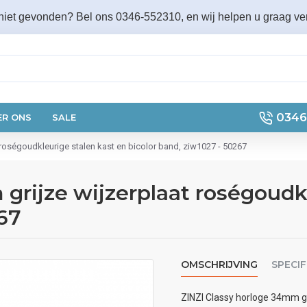
 niet gevonden? Bel ons 0346-552310, en wij helpen u graag ver
0346
ER ONS
SALE
 roségoudkleurige stalen kast en bicolor band, ziw1027 - 50267
grijze wijzerplaat roségoudk
267
OMSCHRIJVING
SPECIF
ZINZI Classy horloge 34mm gri