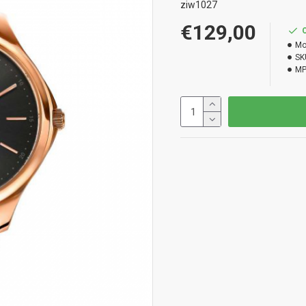
ziw1027
€129,00
Mo
SK
MP