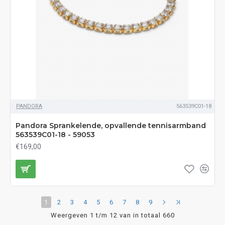
PANDORA
563539C01-18
Pandora Sprankelende, opvallende tennisarmband
563539C01-18 - 59053
€169,00
1
2
3
4
5
6
7
8
9
Weergeven 1 t/m 12 van in totaal 660