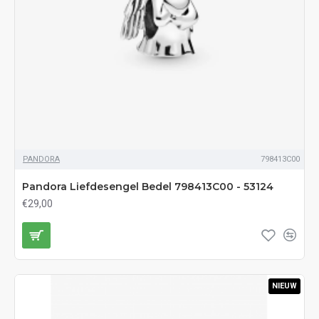
PANDORA
798413C00
Pandora Liefdesengel Bedel 798413C00 - 53124
€29,00
NIEUW