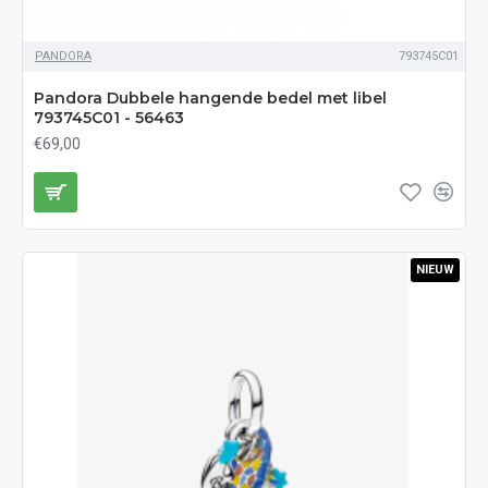
PANDORA
793745C01
Pandora Dubbele hangende bedel met libel
793745C01 - 56463
€69,00
NIEUW