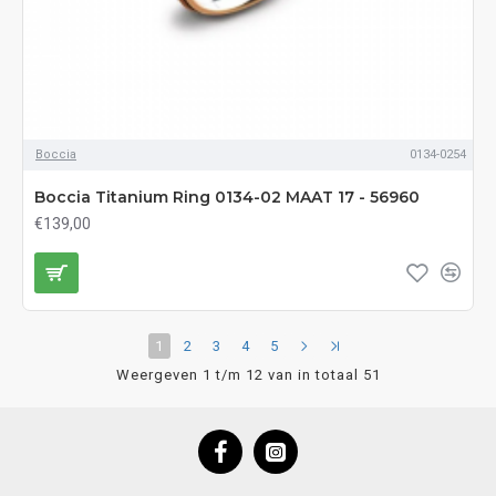
Boccia
0134-0254
Boccia Titanium Ring 0134-02 MAAT 17 - 56960
€139,00
1
2
3
4
5
Weergeven 1 t/m 12 van in totaal 51