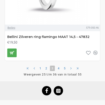
Bellini
579.050.46
Bellini Zilveren ring flamingo MAAT 14,5 - 47832
€19,50
1
2
3
4
5
Weergeven 25 t/m 36 van in totaal 55