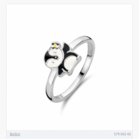
Bellini
579.052.42