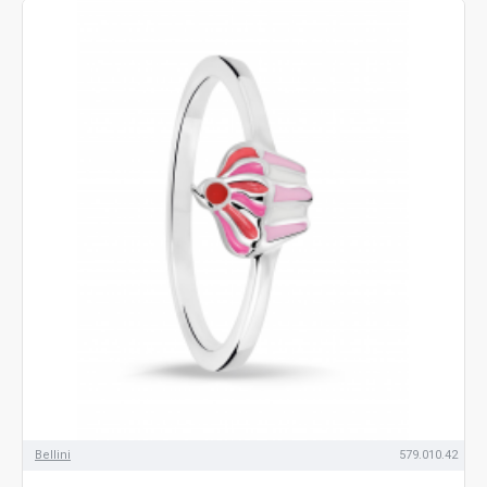
Bellini
579.010.42