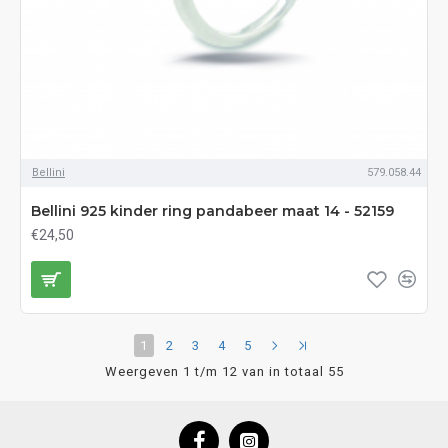
Bellini
579.058.44
Bellini 925 kinder ring pandabeer maat 14 - 52159
€24,50
1
2
3
4
5
Weergeven 1 t/m 12 van in totaal 55