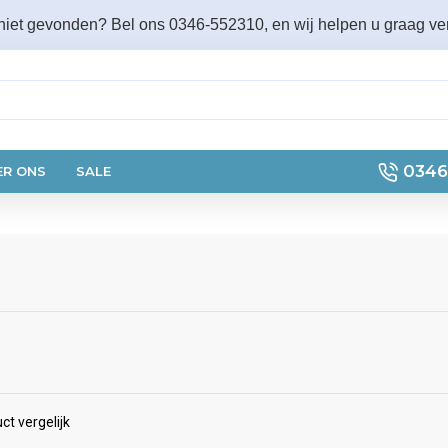
 niet gevonden? Bel ons 0346-552310, en wij helpen u graag ver
0346
ER ONS
SALE
ct vergelijk