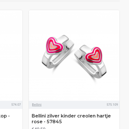
574.07
Bellini
575.109
kop -
Bellini zilver kinder creolen hartje
rose - 57845