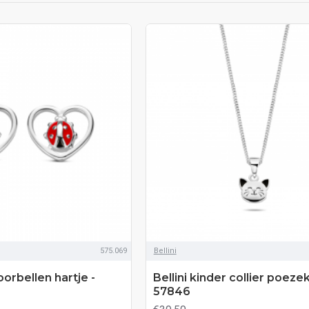
575.069
Bellini
oorbellen hartje -
Bellini kinder collier poeze
57846