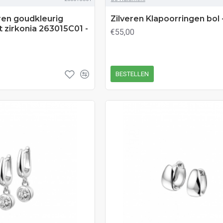
ren goudkleurig
Zilveren Klapoorringen bol 
 zirkonia 263015C01 -
€55,00
BESTELLEN