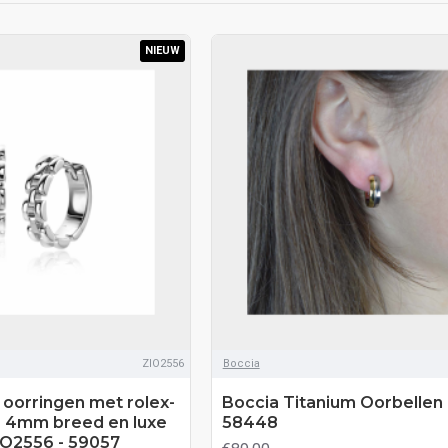
NIEUW
ZIO2556
Boccia
n oorringen met rolex-
Boccia Titanium Oorbellen 
s 4mm breed en luxe
58448
ZIO2556 - 59057