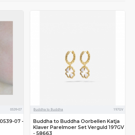
0539-07
Buddha to Buddha
197GV
0539-07 -
Buddha to Buddha Oorbellen Katja
Klaver Parelmoer Set Verguld 197GV
- 58663