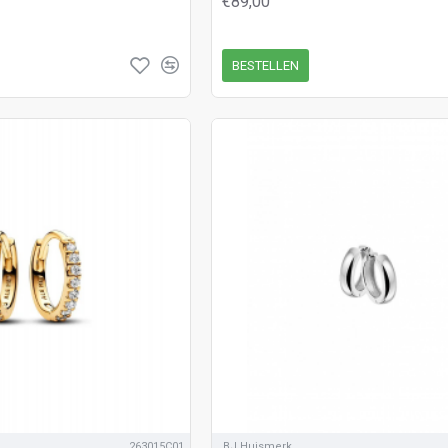
€89,00
BESTELLEN
263015C01
BJ Huismerk