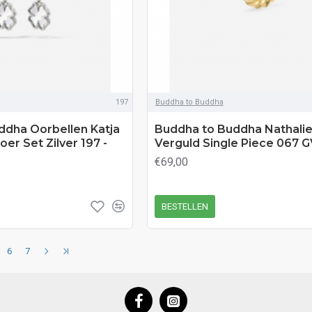
197
Buddha to Buddha
ddha Oorbellen Katja
Buddha to Buddha Nathali
er Set Zilver 197 -
Verguld Single Piece 067 G
€69,00
BESTELLEN
6
7