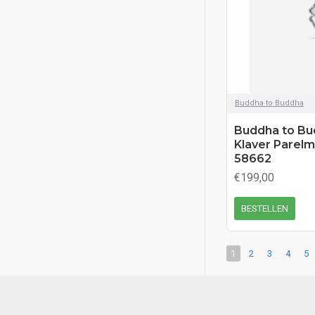
Buddha to Buddha
Buddha to Bu
Klaver Parelmo
58662
€199,00
BESTELLEN
1
2
3
4
5