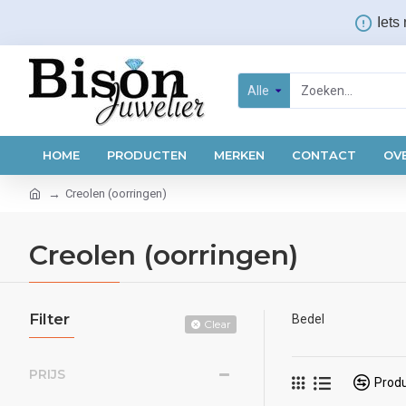
Iets
Alle
HOME
PRODUCTEN
MERKEN
CONTACT
OV
Creolen (oorringen)
Creolen (oorringen)
Filter
Bedel
Clear
PRIJS
Produ