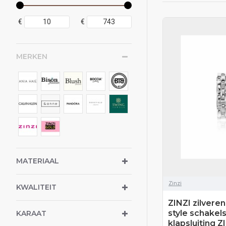
€
€
MERKEN
MATERIAAL
Zinzi
KWALITEIT
ZINZI zilvere
style schakel
KARAAT
klapsluiting 