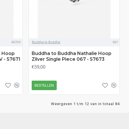
067GV
Buddha to Buddha
067
e Hoop
Buddha to Buddha Nathalie Hoop
V - 57671
Zilver Single Piece 067 - 57673
€59,00
BESTELLEN
Weergeven 1 t/m 12 van in totaal 84