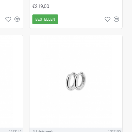
€219,00
BESTELLEN
1322144
BJ Huismerk
1322150