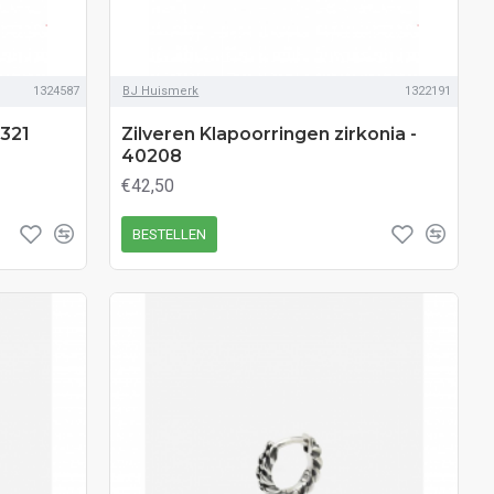
1324587
BJ Huismerk
1322191
0321
Zilveren Klapoorringen zirkonia -
40208
€42,50
BESTELLEN