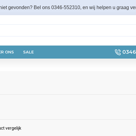
 niet gevonden? Bel ons 0346-552310, en wij helpen u graag ver
0346
ER ONS
SALE
ct vergelijk