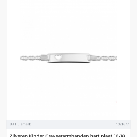
BJ Huismerk
1321677
Zilveren Kinder Graveerarmbanden hart plaat 16-18