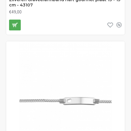
cm - 43107
€49,00