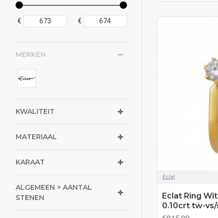
€
€
MERKEN
KWALITEIT
MATERIAAL
KARAAT
Eclat
ALGEMEEN > AANTAL
Eclat Ring Wi
STENEN
0.10crt tw-vs