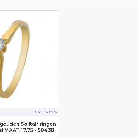
R16-10-W17.75
tgouden Solitair ringen
/si MAAT 17.75 - 50438