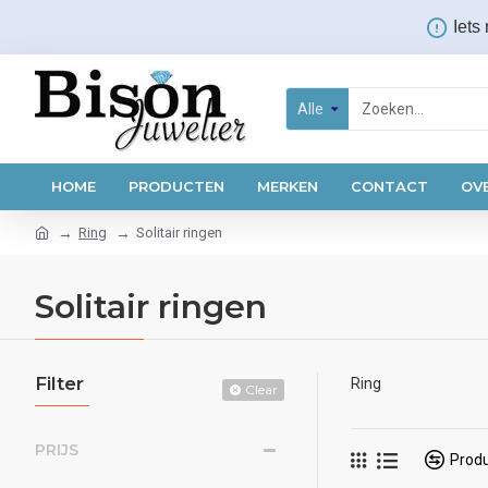
Iets
Alle
HOME
PRODUCTEN
MERKEN
CONTACT
OV
Ring
Solitair ringen
Solitair ringen
Filter
Ring
Clear
PRIJS
Produ