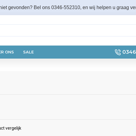
 niet gevonden? Bel ons 0346-552310, en wij helpen u graag ver
0346
ER ONS
SALE
ct vergelijk